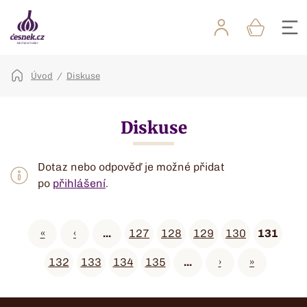
Úvod
Diskuse
Diskuse
Dotaz nebo odpověď je možné přidat
po
přihlášení
.
«
‹
...
127
128
129
130
131
132
133
134
135
...
›
»