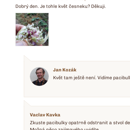
Dobrý den. Je tohle květ česneku? Děkuji.
Jan Kozák
Květ tam ještě není. Vidíme pacibul
Vaclav Kavka
Zkuste pacibulky opatrně odstranit a stvol de
Možná něco zajímavého uvidíte.