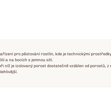
řízení pro pěstování rostlin, kde je technickými prostředk
lií a na bocích s jemnou sítí.
při níž je izolovaný porost dostatečně vzdálen od porostů, z 
ehlivější.