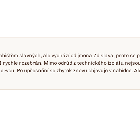
bištěm slavných, ale vychází od jména Zdislava, proto se píš
n II rychle rozebrán. Mimo odrůd z technického izolátu nejs
rvou. Po upřesnění se zbytek znovu objevuje v nabídce. Ale