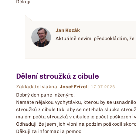
Děkuji
Jan Kozák
Aktuálně nevím, předpokládám, že zj
Dělení stroužků z cibule
Zakladatel vlákna:
Josef Frízel
|
17.07.2026
Dobrý den pane inženýre.
Nemáte nějakou vychytávku, kterou by se usnadnilo
stroužků z cibule tak, aby se netrhala slupka strouž
malém počtu stroužků v cibulce je počet poškození v
Odhaduji, že jsem jich vloni na podzim poškodil skor
Děkuji za informaci a pomoc.