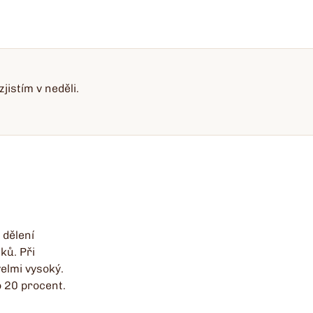
istím v neděli.
 dělení
ků. Při
elmi vysoký.
o 20 procent.