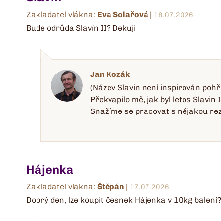
Zakladatel vlákna:
Eva Solařová
|
18.07.2026
Bude odrůda Slavín II? Dekuji
Jan Kozák
(Název Slavin není inspirován pohře
Překvapilo mě, jak byl letos Slavi
Snažíme se pracovat s nějakou reze
Hájenka
Zakladatel vlákna:
Štěpán
|
17.07.2026
Dobrý den, lze koupit česnek Hájenka v 10kg balení?