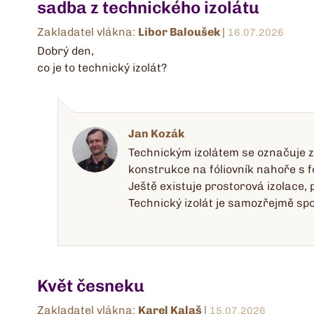
sadba z technického izolátu
Zakladatel vlákna:
Libor Baloušek
|
16.07.2026
Dobrý den,
co je to technický izolát?
Jan Kozák
Technickým izolátem se označuje za
konstrukce na fóliovník nahoře s fó
Ještě existuje prostorová izolace, 
Technický izolát je samozřejmě spol
Květ česneku
Zakladatel vlákna:
Karel Kalaš
|
15.07.2026