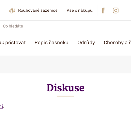
Roubované sazenice
Vše o nákupu
ak pěstovat
Popis česneku
Odrůdy
Choroby a 
Diskuse
ní
.