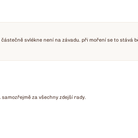
 částečně svlékne není na závadu. při moření se to stává b
A samozřejmě za všechny zdejší rady.