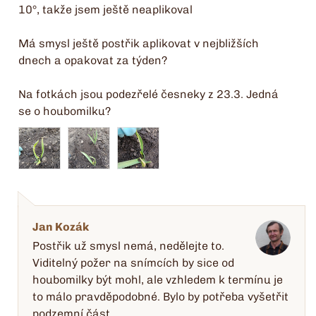
10°, takže jsem ještě neaplikoval
Má smysl ještě postřik aplikovat v nejbližších
dnech a opakovat za týden?
Na fotkách jsou podezřelé česneky z 23.3. Jedná
se o houbomilku?
Jan Kozák
Postřik už smysl nemá, nedělejte to.
Viditelný požer na snímcích by sice od
houbomilky být mohl, ale vzhledem k termínu je
to málo pravděpodobné. Bylo by potřeba vyšetřit
podzemní část.