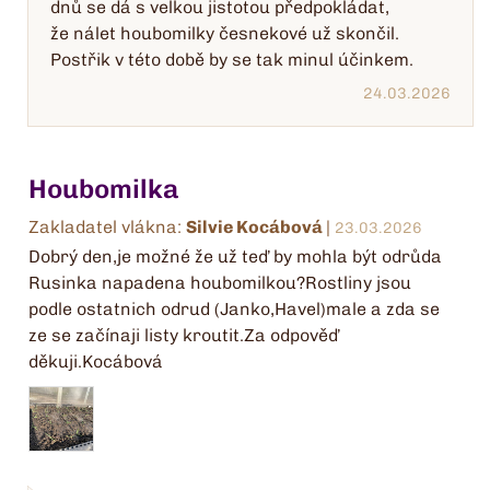
dnů se dá s velkou jistotou předpokládat,
že nálet houbomilky česnekové už skončil.
Postřik v této době by se tak minul účinkem.
24.03.2026
Houbomilka
Zakladatel vlákna:
Silvie Kocábová
|
23.03.2026
Dobrý den,je možné že už teď by mohla být odrůda
Rusinka napadena houbomilkou?Rostliny jsou
podle ostatnich odrud (Janko,Havel)male a zda se
ze se začínaji listy kroutit.Za odpověď
děkuji.Kocábová