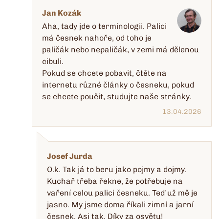
Jan Kozák
Aha, tady jde o terminologii. Palici
má česnek nahoře, od toho je
paličák nebo nepaličák, v zemi má dělenou
cibuli.
Pokud se chcete pobavit, čtěte na
internetu různé články o česneku, pokud
se chcete poučit, studujte naše stránky.
13.04.2026
Josef Jurda
O.k. Tak já to beru jako pojmy a dojmy.
Kuchař třeba řekne, že potřebuje na
vaření celou palici česneku. Teď už mě je
jasno. My jsme doma říkali zimní a jarní
česnek. Asi tak. Díky za osvětu!