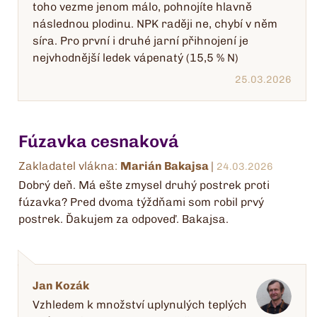
toho vezme jenom málo, pohnojíte hlavně
následnou plodinu. NPK raději ne, chybí v něm
síra. Pro první i druhé jarní přihnojení je
nejvhodnější ledek vápenatý (15,5 % N)
25.03.2026
Fúzavka cesnaková
Zakladatel vlákna:
Marián Bakajsa
|
24.03.2026
Dobrý deň. Má ešte zmysel druhý postrek proti
fúzavka? Pred dvoma týždňami som robil prvý
postrek. Ďakujem za odpoveď. Bakajsa.
Jan Kozák
Vzhledem k množství uplynulých teplých