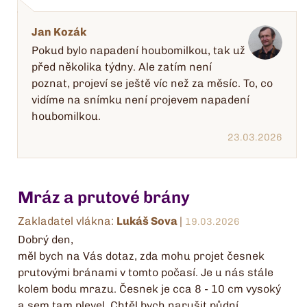
Jan Kozák
Pokud bylo napadení houbomilkou, tak už
před několika týdny. Ale zatím není
poznat, projeví se ještě víc než za měsíc. To, co
vidíme na snímku není projevem napadení
houbomilkou.
23.03.2026
Mráz a prutové brány
Zakladatel vlákna:
Lukáš Sova
|
19.03.2026
Dobrý den,
měl bych na Vás dotaz, zda mohu projet česnek
prutovými bránami v tomto počasí. Je u nás stále
kolem bodu mrazu. Česnek je cca 8 - 10 cm vysoký
a sem tam plevel. Chtěl bych narušit půdní