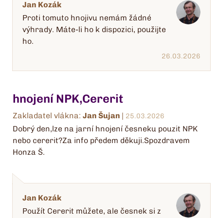
Jan Kozák
Proti tomuto hnojivu nemám žádné
výhrady. Máte-li ho k dispozici, použijte
ho.
26.03.2026
hnojení NPK,Cererit
Zakladatel vlákna:
Jan Šujan
|
25.03.2026
Dobrý den,lze na jarní hnojení česneku pouzit NPK
nebo cererit?Za info předem děkuji.Spozdravem
Honza Š.
Jan Kozák
Použít Cererit můžete, ale česnek si z