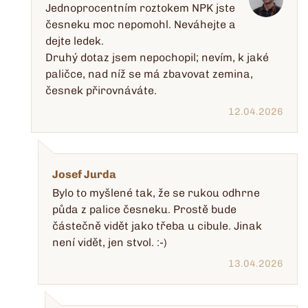
Jednoprocentním roztokem NPK jste
česneku moc nepomohl. Neváhejte a
dejte ledek.
Druhý dotaz jsem nepochopil; nevím, k jaké
paličce, nad níž se má zbavovat zemina,
česnek přirovnáváte.
12.04.2026
Josef Jurda
Bylo to myšlené tak, že se rukou odhrne
půda z palice česneku. Prostě bude
částečně vidět jako třeba u cibule. Jinak
není vidět, jen stvol. :-)
13.04.2026