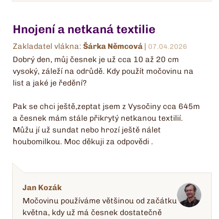
Hnojení a netkaná textilie
Zakladatel vlákna:
Šárka Němcová
|
07.04.2026
Dobrý den, můj česnek je už cca 10 až 20 cm
vysoký, záleží na odrůdě. Kdy použít močovinu na
list a jaké je ředění?
Pak se chci ještě,zeptat jsem z Vysočiny cca 645m
a česnek mám stále přikrytý netkanou textilií.
Můžu jí už sundat nebo hrozí ještě nálet
houbomilkou. Moc děkuji za odpovědi .
Jan Kozák
Močovinu používáme většinou od začátku
května, kdy už má česnek dostatečně