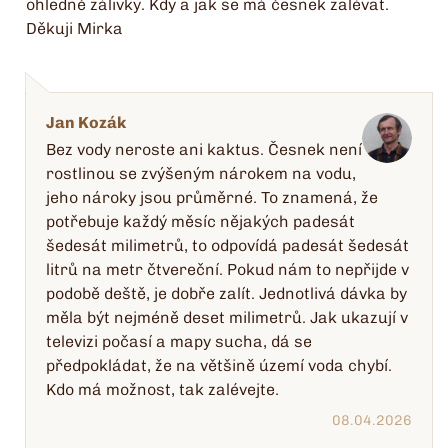
ohledně zálivky. Kdy a jak se má česnek zalévat.
Děkuji Mirka
Jan Kozák
Bez vody neroste ani kaktus. Česnek není
rostlinou se zvýšeným nárokem na vodu,
jeho nároky jsou průměrné. To znamená, že
potřebuje každý měsíc nějakých padesát
šedesát milimetrů, to odpovídá padesát šedesát
litrů na metr čtvereční. Pokud nám to nepřijde v
podobě deště, je dobře zalít. Jednotlivá dávka by
měla být nejméně deset milimetrů. Jak ukazují v
televizi počasí a mapy sucha, dá se
předpokládat, že na většině území voda chybí.
Kdo má možnost, tak zalévejte.
08.04.2026