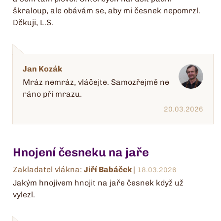
škraloup, ale obávám se, aby mi česnek nepomrzl.
Děkuji, L.S.
Jan Kozák
Mráz nemráz, vláčejte. Samozřejmě ne
ráno při mrazu.
20.03.2026
Hnojení česneku na jaře
Zakladatel vlákna:
Jiří Babáček
|
18.03.2026
Jakým hnojivem hnojit na jaře česnek když už
vylezl.