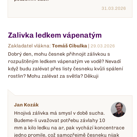
31.03.2026
Zalivka ledkem vápenatým
Zakladatel vlákna:
Tomáš Cibulka
|
29.03.2026
Dobrý den, mohu česnek přihnojit zálivkou s
rozpuštěným ledkem vápenatým ve vodě? Nevadí
když budu zalévat přes listy česneku kvůli spálení
rostlin? Mohu zalévat za světla? Děkuji
Jan Kozák
Hnojivá zálivka má smysl v době sucha.
Budeme-li uvažovat potřebu závlahy 10
mm a kilo ledku na ar, pak vychází koncentrace
jedno promile, což samozřejmě česneku nijak