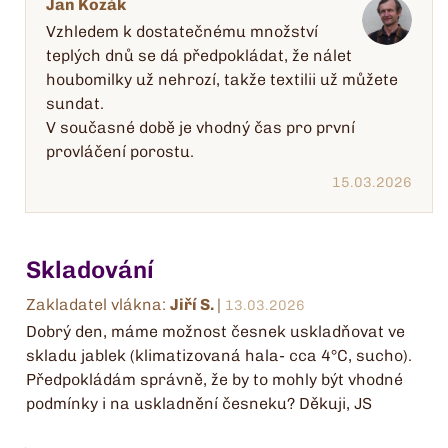
Jan Kozák
Vzhledem k dostatečnému množství
teplých dnů se dá předpokládat, že nálet
houbomilky už nehrozí, takže textilii už můžete
sundat.
V současné době je vhodný čas pro první
provláčení porostu.
15.03.2026
Skladování
Zakladatel vlákna:
Jiří S.
|
13.03.2026
Dobrý den, máme možnost česnek uskladňovat ve
skladu jablek (klimatizovaná hala- cca 4°C, sucho).
Předpokládám správně, že by to mohly být vhodné
podmínky i na uskladnění česneku? Děkuji, JS