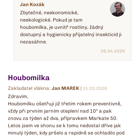
Jan Kozák
Zbytečné, neekonomické,
neekologické. Pokud je tam
houbomilka, je uvnitř rostliny, žádný
dostupný a hygienicky přijatelný insekticid ji
nezasáhne.
06.04.2026
Houbomilka
Zakladatel vlákna:
Jan MAREK
|
31.03.2026
Zdravím,
Houbomilku ošetřuji již třetím rokem preventivně,
vždy při prvním jarním oteplení nad 10° a pak
znovu za týden až dva, přípravkem Markate 50.
Letos jsem ve shonu se k tomu nedostal dříve jak
minulý týden, kdy pršelo a rapidně se ochladilo pod