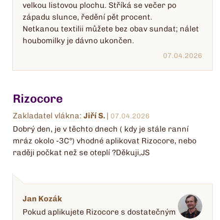
velkou listovou plochu. Stříká se večer po
západu slunce, ředění pět procent.
Netkanou textilii můžete bez obav sundat; nálet
houbomilky je dávno ukončen.
07.04.2026
Rizocore
Zakladatel vlákna:
Jiří S.
|
07.04.2026
Dobrý den, je v těchto dnech ( kdy je stále ranní
mráz okolo -3C°) vhodné aplikovat Rizocore, nebo
raději počkat než se oteplí ?Děkuji,JS
Jan Kozák
Pokud aplikujete Rizocore s dostatečným