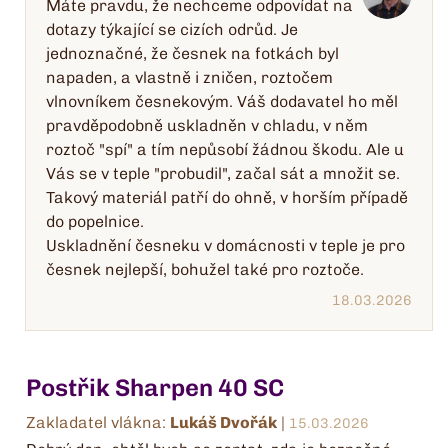
Máte pravdu, že nechceme odpovídat na
dotazy týkající se cizích odrůd. Je
jednoznačné, že česnek na fotkách byl
napaden, a vlastně i zničen, roztočem
vlnovníkem česnekovým. Váš dodavatel ho měl
pravděpodobně uskladněn v chladu, v něm
roztoč "spí" a tím nepůsobí žádnou škodu. Ale u
Vás se v teple "probudil", začal sát a množit se.
Takový materiál patří do ohně, v horším případě
do popelnice.
Uskladnění česneku v domácnosti v teple je pro
česnek nejlepší, bohužel také pro roztoče.
18.03.2026
Postřik Sharpen 40 SC
Zakladatel vlákna:
Lukáš Dvořák
|
15.03.2026