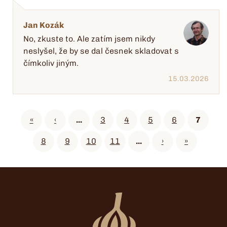
Jan Kozák
No, zkuste to. Ale zatím jsem nikdy
neslyšel, že by se dal česnek skladovat s
čímkoliv jiným.
15.03.2026
«
‹
...
3
4
5
6
7
8
9
10
11
...
›
»