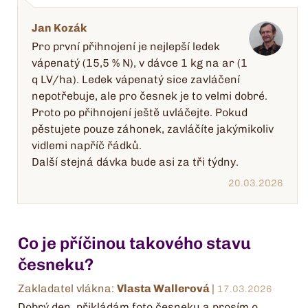
Jan Kozák
Pro první přihnojení je nejlepší ledek
vápenatý (15,5 % N), v dávce 1 kg na ar (1
q LV/ha). Ledek vápenatý sice zavláčení
nepotřebuje, ale pro česnek je to velmi dobré.
Proto po přihnojení ještě uvláčejte. Pokud
pěstujete pouze záhonek, zavláčíte jakýmikoliv
vidlemi napříč řádků.
Další stejná dávka bude asi za tři týdny.
20.03.2026
Co je příčinou takového stavu
česneku?
Zakladatel vlákna:
Vlasta Wallerová
|
17.03.2026
Dobrý den, přikládám foto česneku a prosím o