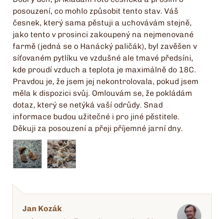
posouzení, co mohlo způsobit tento stav. Váš
česnek, který sama pěstuji a uchovávám stejně,
jako tento v prosinci zakoupený na nejmenované
farmě (jedná se o Hanácký paličák), byl zavěšen v
síťovaném pytlíku ve vzdušné ale tmavé předsíni,
kde proudí vzduch a teplota je maximálně do 18C.
Pravdou je, že jsem jej nekontrolovala, pokud jsem
měla k dispozici svůj. Omlouvám se, že pokládám
dotaz, který se netýká vaší odrůdy. Snad
informace budou užitečné i pro jiné pěstitele.
Děkuji za posouzení a přeji příjemné jarní dny.
Jan Kozák