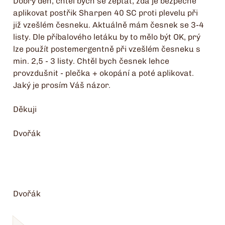
Dobrý den, chtěl bych se zeptat, zda je bezpečné
aplikovat postřik Sharpen 40 SC proti plevelu při
již vzešlém česneku. Aktuálně mám česnek se 3-4
listy. Dle příbalového letáku by to mělo být OK, prý
lze použít postemergentně při vzešlém česneku s
min. 2,5 - 3 listy. Chtěl bych česnek lehce
provzdušnit - plečka + okopání a poté aplikovat.
Jaký je prosím Váš názor.
Děkuji
Dvořák
Dvořák