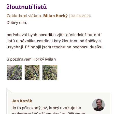
žloutnutí listů
Zakladatel vlákna:
Milan Horký
|
03.04.2026
Dobrý den,
potřeboval bych poradit a zjítit důsledek žloutnutí
listů u několika rostlin. Listy žloutnou od špičky a
usychají. Přihnojil jsem trochu na podporu dusíku.
S pozdravem Horký Milan
Jan Kozák
Je to přirozený jev, který ukazuje na
nedostatečný příjem dusíku. Přitom to